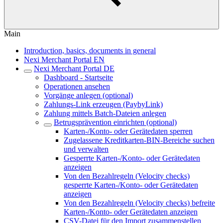
Main
Introduction, basics, documents in general
Nexi Merchant Portal EN
Nexi Merchant Portal DE
Dashboard - Startseite
Operationen ansehen
Vorgänge anlegen (optional)
Zahlungs-Link erzeugen (PaybyLink)
Zahlung mittels Batch-Dateien anlegen
Betrugsprävention einrichten (optional)
Karten-/Konto- oder Gerätedaten sperren
Zugelassene Kreditkarten-BIN-Bereiche suchen
und verwalten
Gesperrte Karten-/Konto- oder Gerätedaten
anzeigen
Von den Bezahlregeln (Velocity checks)
gesperrte Karten-/Konto- oder Gerätedaten
anzeigen
Von den Bezahlregeln (Velocity checks) befreite
Karten-/Konto- oder Gerätedaten anzeigen
CSV-Datei für den Import zusammenstellen